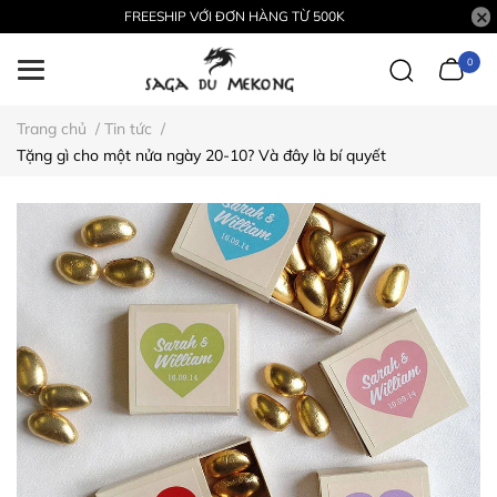
FREESHIP VỚI ĐƠN HÀNG TỪ 500K
0
Trang chủ
/
Tin tức
/
Tặng gì cho một nửa ngày 20-10? Và đây là bí quyết