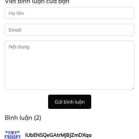
Viết bình luận của bạn
Gửi bình luận
Bình luận
(2)
iUbENSQeGAtrMjBJZmDXqa