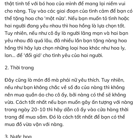
thật tinh tế với bó hoa của mình để mang lại niềm vui
cho nàng. Tùy vào các giai đoạn của tình cảm để bạn có
thể tặng hoa cho 'một nửa'. Nếu bạn muốn tỏ tình hoặc
hai người đang yêu nhau thì hoa hồng là lựa chọn tốt.
Tuy nhiên, nếu như cô ấy là người lãng mạn và hai bạn
yêu nhau đã quá lâu, đã nhiều lần bạn tặng nàng hoa
hồng thì hãy lựa chọn những loại hoa khác như hoa ly,
lan... để 'đổi gió' cho tình yêu của hai người.
2. Thời trang
Đây cũng là món đồ mà phái nữ yêu thích. Tuy nhiên,
nếu như bạn không chắc về số đo của nàng thì không
nên mua quần áo cho cô ấy, bởi nàng có thể sẽ không
vừa. Cách tốt nhất nếu bạn muốn gây ấn tượng với nàng
trong ngày 20-10 thì hãy dẫn cô ấy vào cửa hàng thời
trang để mua sắm. Đó là cách tốt nhất để bạn có thể
mua đồ vừa vặn với nàng.
3. Nước hoa