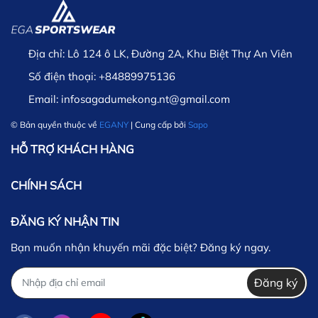
Địa chỉ:
Lô 124 ô LK, Đường 2A, Khu Biệt Thự An Viên
Số điện thoại:
+84889975136
Email:
infosagadumekong.nt@gmail.com
© Bản quyền thuộc về
EGANY
| Cung cấp bởi
Sapo
HỖ TRỢ KHÁCH HÀNG
CHÍNH SÁCH
ĐĂNG KÝ NHẬN TIN
Bạn muốn nhận khuyến mãi đặc biệt? Đăng ký ngay.
Đăng ký