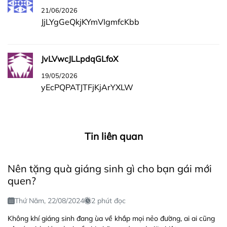
21/06/2026
JjLYgGeQkjKYmVIgmfcKbb
JvLVwcJLLpdqGLfoX
19/05/2026
yEcPQPATJTFjKjArYXLW
Tin liên quan
Nên tặng quà giáng sinh gì cho bạn gái mới
quen?
Thứ Năm, 22/08/2024
2 phút đọc
Không khí giáng sinh đang ùa về khắp mọi nẻo đường, ai ai cũng