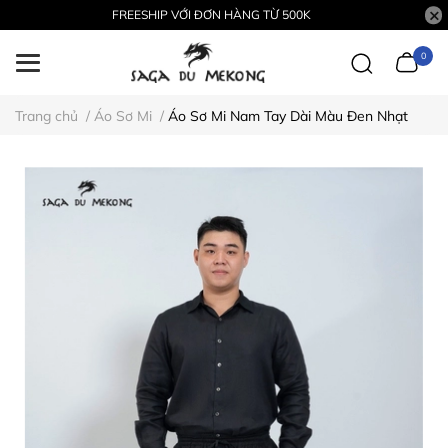
FREESHIP VỚI ĐƠN HÀNG TỪ 500K
0
Trang chủ
/
Áo Sơ Mi
/
Áo Sơ Mi Nam Tay Dài Màu Đen Nhạt