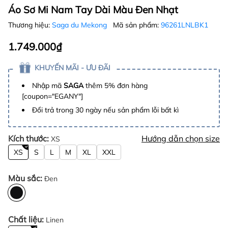
Áo Sơ Mi Nam Tay Dài Màu Đen Nhạt
Thương hiệu:
Saga du Mekong
Mã sản phẩm:
96261LNLBK1
1.749.000₫
KHUYẾN MÃI - ƯU ĐÃI
Nhập mã
SAGA
thêm 5% đơn hàng
[coupon="EGANY"]
Đổi trả trong 30 ngày nếu sản phẩm lỗi bất kì
Kích thước:
Hướng dẫn chọn size
XS
XS
S
L
M
XL
XXL
Màu sắc:
Đen
Chất liệu:
Linen