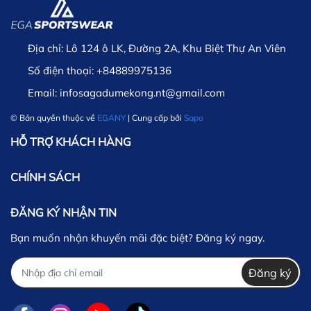
Địa chỉ:
Lô 124 ô LK, Đường 2A, Khu Biệt Thự An Viên
Số điện thoại:
+84889975136
Email:
infosagadumekong.nt@gmail.com
© Bản quyền thuộc về
EGANY
| Cung cấp bởi
Sapo
HỖ TRỢ KHÁCH HÀNG
CHÍNH SÁCH
ĐĂNG KÝ NHẬN TIN
Bạn muốn nhận khuyến mãi đặc biệt? Đăng ký ngay.
Phí giao hàng
Đăng ký
Phí ship cố định là 30,000đ áp dụng cho mọi khu
vực