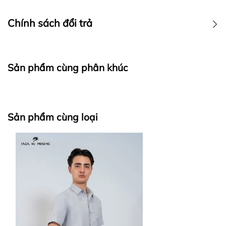
CHÍNH SÁCH GIAO HÀNG
Chính sách đổi trả
Sản phẩm cùng phân khúc
Sản phẩm cùng loại
Thời gian giao hàng
Đơn hàng nội và ngoại thành TP.HCM: