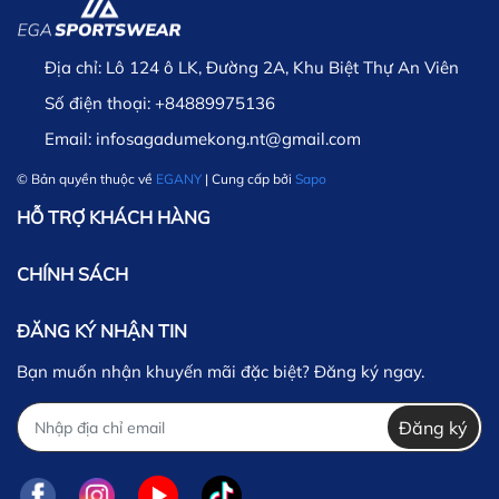
Địa chỉ:
Lô 124 ô LK, Đường 2A, Khu Biệt Thự An Viên
Số điện thoại:
+84889975136
Email:
infosagadumekong.nt@gmail.com
© Bản quyền thuộc về
EGANY
| Cung cấp bởi
Sapo
HỖ TRỢ KHÁCH HÀNG
CHÍNH SÁCH
ĐĂNG KÝ NHẬN TIN
Bạn muốn nhận khuyến mãi đặc biệt? Đăng ký ngay.
Phí giao hàng
Đăng ký
Phí ship cố định là 30,000đ áp dụng cho mọi khu
vực