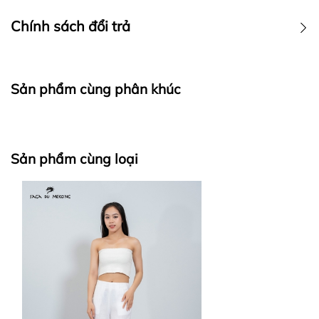
CHÍNH SÁCH GIAO HÀNG
Chính sách đổi trả
Sản phẩm cùng phân khúc
Sản phẩm cùng loại
Thời gian giao hàng
Đơn hàng nội và ngoại thành TP.HCM: