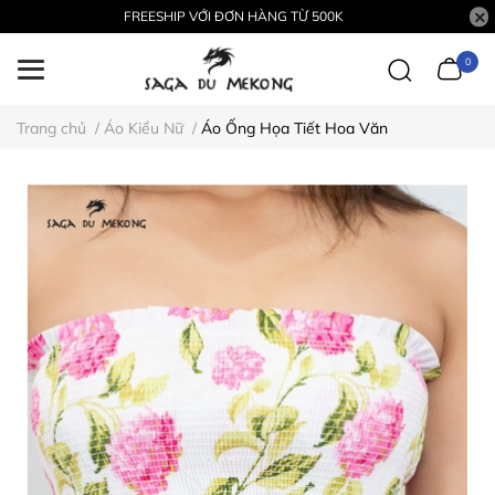
FREESHIP VỚI ĐƠN HÀNG TỪ 500K
0
Trang chủ
/
Áo Kiểu Nữ
/
Áo Ống Họa Tiết Hoa Văn