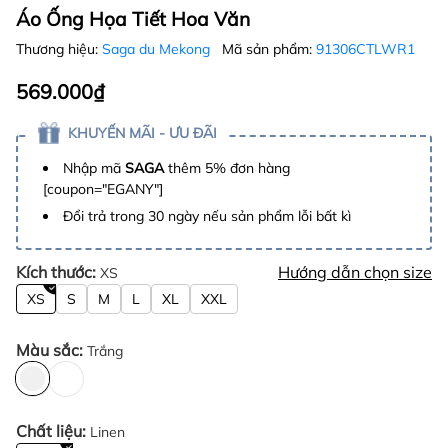
Áo Ống Họa Tiết Hoa Văn
Thương hiệu:
Saga du Mekong
Mã sản phẩm:
91306CTLWR1
569.000₫
KHUYẾN MÃI - ƯU ĐÃI
Nhập mã
SAGA
thêm 5% đơn hàng
[coupon="EGANY"]
Đổi trả trong 30 ngày nếu sản phẩm lỗi bất kì
Kích thước:
Hướng dẫn chọn size
XS
XS
S
M
L
XL
XXL
Màu sắc:
Trắng
Chất liệu:
Linen